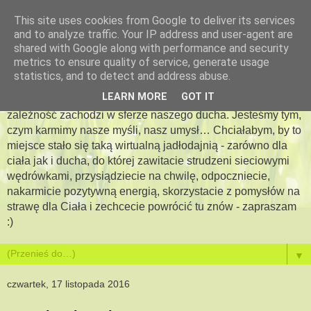
This site uses cookies from Google to deliver its services
and to analyze traffic. Your IP address and user-agent are
Apetyt na więcej -
shared with Google along with performance and security
metrics to ensure quality of service, generate usage
jadłodajnia dla duszy i ciała
statistics, and to detect and address abuse.
LEARN MORE
GOT IT
Bo jesteś tym, co jesz…. Pewna jestem, że podobna
zależność zachodzi w sferze naszego ducha. Jesteśmy tym,
czym karmimy nasze myśli, nasz umysł… Chciałabym, by to
miejsce stało się taką wirtualną jadłodajnią - zarówno dla
ciała jak i ducha, do której zawitacie strudzeni sieciowymi
wędrówkami, przysiądziecie na chwilę, odpoczniecie,
nakarmicie pozytywną energią, skorzystacie z pomysłów na
strawę dla Ciała i zechcecie powrócić tu znów - zapraszam
:)
▼
czwartek, 17 listopada 2016