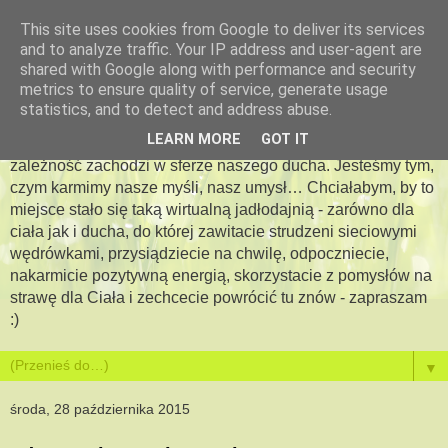
This site uses cookies from Google to deliver its services
and to analyze traffic. Your IP address and user-agent are
Apetyt na więcej -
shared with Google along with performance and security
metrics to ensure quality of service, generate usage
jadłodajnia dla duszy i ciała
statistics, and to detect and address abuse.
LEARN MORE
GOT IT
Bo jesteś tym, co jesz…. Pewna jestem, że podobna
zależność zachodzi w sferze naszego ducha. Jesteśmy tym,
czym karmimy nasze myśli, nasz umysł… Chciałabym, by to
miejsce stało się taką wirtualną jadłodajnią - zarówno dla
ciała jak i ducha, do której zawitacie strudzeni sieciowymi
wędrówkami, przysiądziecie na chwilę, odpoczniecie,
nakarmicie pozytywną energią, skorzystacie z pomysłów na
strawę dla Ciała i zechcecie powrócić tu znów - zapraszam
:)
▼
środa, 28 października 2015