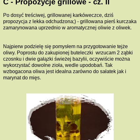
C - Propozycje grillowe - cz. II
Po dosyć treściwej, grillowanej karkóweczce, dziś
propozycja z lekka odchudzona;) - grillowana pierś kurczaka
zamarynowana uprzednio w aromatycznej oliwie z oliwek.
Najpierw podzielę się pomysłem na przygotowanie tejże
oliwy. Poprostu do zakupionej buteleczki wrzucam 2 ząbki
czosnku i dwie gałązki świeżej bazylii, oczywiście można
wykorzystać dowolne zioła, wedle upodobań. Tak
wzbogacona oliwa jest idealna zarówno do sałatek jak i
marynat do mięs.