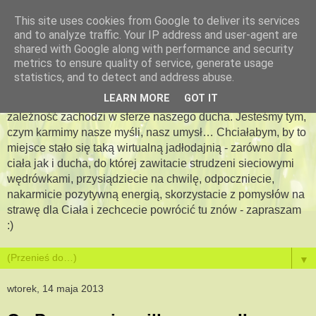
This site uses cookies from Google to deliver its services
and to analyze traffic. Your IP address and user-agent are
Apetyt na więcej -
shared with Google along with performance and security
metrics to ensure quality of service, generate usage
jadłodajnia dla duszy i ciała
statistics, and to detect and address abuse.
LEARN MORE
GOT IT
Bo jesteś tym, co jesz…. Pewna jestem, że podobna
zależność zachodzi w sferze naszego ducha. Jesteśmy tym,
czym karmimy nasze myśli, nasz umysł… Chciałabym, by to
miejsce stało się taką wirtualną jadłodajnią - zarówno dla
ciała jak i ducha, do której zawitacie strudzeni sieciowymi
wędrówkami, przysiądziecie na chwilę, odpoczniecie,
nakarmicie pozytywną energią, skorzystacie z pomysłów na
strawę dla Ciała i zechcecie powrócić tu znów - zapraszam
:)
▼
wtorek, 14 maja 2013