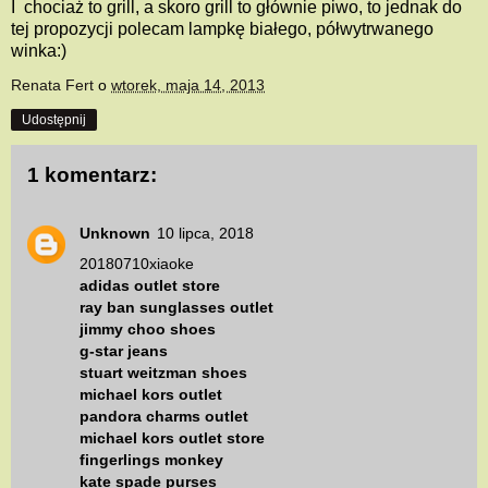
I chociaż to grill, a skoro grill to głównie piwo, to jednak do
tej propozycji polecam lampkę białego, półwytrwanego
winka:)
Renata Fert
o
wtorek, maja 14, 2013
Udostępnij
1 komentarz:
Unknown
10 lipca, 2018
20180710xiaoke
adidas outlet store
ray ban sunglasses outlet
jimmy choo shoes
g-star jeans
stuart weitzman shoes
michael kors outlet
pandora charms outlet
michael kors outlet store
fingerlings monkey
kate spade purses