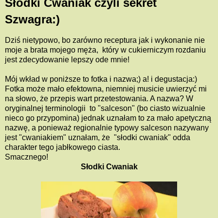
Słodki Cwaniak czyli sekret
Szwagra:)
Dziś nietypowo, bo zarówno receptura jak i wykonanie nie
moje a brata mojego męża, który w cukierniczym rozdaniu
jest zdecydowanie lepszy ode mnie!
Mój wkład w poniższe to fotka i nazwa;) a! i degustacja:)
Fotka może mało efektowna, niemniej musicie uwierzyć mi
na słowo, że przepis wart przetestowania. A nazwa? W
oryginalnej terminologii to "salceson" (bo ciasto wizualnie
nieco go przypomina) jednak uznałam to za mało apetyczną
nazwę, a ponieważ regionalnie typowy salceson nazywany
jest "cwaniakiem" uznałam, że "słodki cwaniak" odda
charakter tego jabłkowego ciasta.
Smacznego!
Słodki Cwaniak