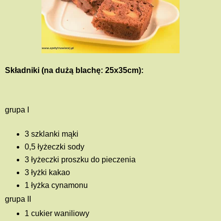
Składniki (na dużą blachę: 25x35cm):
grupa I
3 szklanki mąki
0,5 łyżeczki sody
3 łyżeczki proszku do pieczenia
3 łyżki kakao
1 łyżka cynamonu
grupa II
1 cukier waniliowy