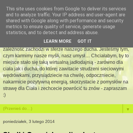
This site uses cookies from Google to deliver its services
and to analyze traffic. Your IP address and user-agent are
Apetyt na więcej -
shared with Google along with performance and security
metrics to ensure quality of service, generate usage
jadłodajnia dla duszy i ciała
statistics, and to detect and address abuse.
LEARN MORE
GOT IT
Bo jesteś tym, co jesz…. Pewna jestem, że podobna
zależność zachodzi w sferze naszego ducha. Jesteśmy tym,
czym karmimy nasze myśli, nasz umysł… Chciałabym, by to
miejsce stało się taką wirtualną jadłodajnią - zarówno dla
ciała jak i ducha, do której zawitacie strudzeni sieciowymi
wędrówkami, przysiądziecie na chwilę, odpoczniecie,
nakarmicie pozytywną energią, skorzystacie z pomysłów na
strawę dla Ciała i zechcecie powrócić tu znów - zapraszam
:)
▼
poniedziałek, 3 lutego 2014