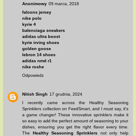
Anonimowy
09 marca, 2018
falcons jersey
nike polo
kyrie 4
balenciaga sneakers
adidas ultra boost
kyrie irving shoes
golden goose
lebron 14 shoes
adidas nmd r1
nike roshe
Odpowiedz
Nitish Singh
17 grudnia, 2024
I recently came across the Healthy Seasoning
Sprinklers collection on FeedSmart, and I must say, it's
a game changer! These innovative sprinklers make it
so easy to add the perfect amount of seasoning to your
dishes, ensuring you get the right flavor every time.
The
Healthy Seasoning Sprinklers
not only help