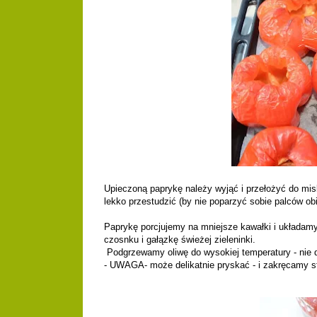
Upieczoną paprykę należy wyjąć i przełożyć do mis
lekko przestudzić (by nie poparzyć sobie palców obi
Paprykę porcjujemy na mniejsze kawałki i układamy 
czosnku i gałązkę świeżej zieleninki.
Podgrzewamy oliwę do wysokiej temperatury - nie d
- UWAGA- może delikatnie pryskać - i zakręcamy st