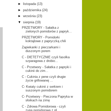
►
listopada
(13)
►
października
(24)
►
września
(23)
▼
sierpnia
(19)
PRZETWORY - Sałatka z
zielonych pomidorów z papryk...
PRZETWORY - Pomidorki
koktajlowe z papryczką chili
Zapiekanki z pieczarkami i
duszonym porem
C - DIETETYCZNIE czyli fasolka
szparagowa z drobio...
C - Przetwory - Sałatka z papryki i
cukinii do zim...
C - Cukinia z pene czyli drugie
życie grillowanej ...
C- Kwiaty cukinii z serkiem i
suszonym pomidorem
C- Przetwory - Pieczona Papryka w
słoikach na zimę
C - Zdrowa Pomidorowa - czyli
zupa pomidorowa z pł...