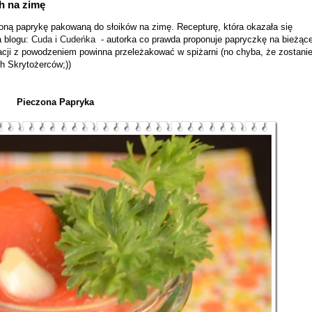
h na zimę
ną paprykę pakowaną do słoików na zimę. Recepturę, która okazała się
a blogu:
Cuda i Cudeńka
- autorka co prawda proponuje papryczkę na bieżąc
kacji z powodzeniem powinna przeleżakować w spiżarni (no chyba, że zostani
 Skrytożerców;))
Pieczona Papryka