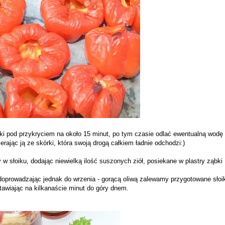
ki pod przykryciem na około 15 minut, po tym czasie odlać ewentualną wodę 
erając ją ze skórki, która swoją drogą całkiem ładnie odchodzi:)
w słoiku, dodając niewielką ilość suszonych ziół, posiekane w plastry ząbki
oprowadzając jednak do wrzenia - gorącą oliwą zalewamy przygotowane słoik
awiając na kilkanaście minut do góry dnem.