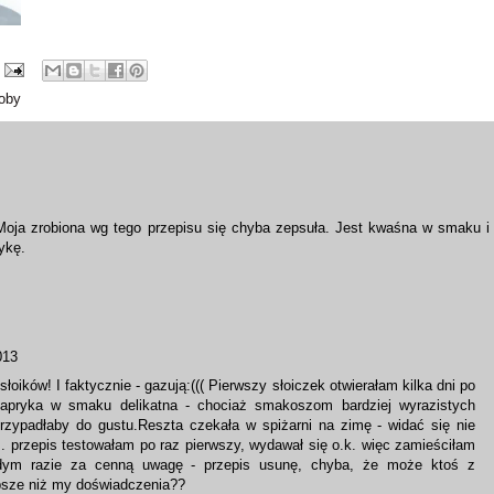
oby
oja zrobiona wg tego przepisu się chyba zepsuła. Jest kwaśna w smaku i
ykę.
013
oików! I faktycznie - gazują:((( Pierwszy słoiczek otwierałam kilka dni po
 papryka w smaku delikatna - chociaż smakoszom bardziej wyrazistych
zypadłaby do gustu.Reszta czekała w spiżarni na zimę - widać się nie
.. przepis testowałam po raz pierwszy, wydawał się o.k. więc zamieściłam
ym razie za cenną uwagę - przepis usunę, chyba, że może ktoś z
epsze niż my doświadczenia??