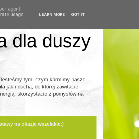
user-agent
erate usage
LEARN MORE
GOT IT
ia dla duszy
. Jesteśmy tym, czym karmimy nasze
a jak i ducha, do której zawitacie
energią, skorzystacie z pomysłów na
tawy na okazje wszelakie:)