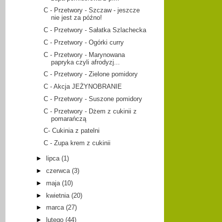
C - Przetwory - Szczaw - jeszcze
nie jest za późno!
C - Przetwory - Sałatka Szlachecka
C - Przetwory - Ogórki curry
C - Przetwory - Marynowana
papryka czyli afrodyzj...
C - Przetwory - Zielone pomidory
C - Akcja JEŻYNOBRANIE
C - Przetwory - Suszone pomidory
C - Przetwory - Dżem z cukinii z
pomarańczą
C- Cukinia z patelni
C - Zupa krem z cukinii
►
lipca
(1)
►
czerwca
(3)
►
maja
(10)
►
kwietnia
(20)
►
marca
(27)
►
lutego
(44)