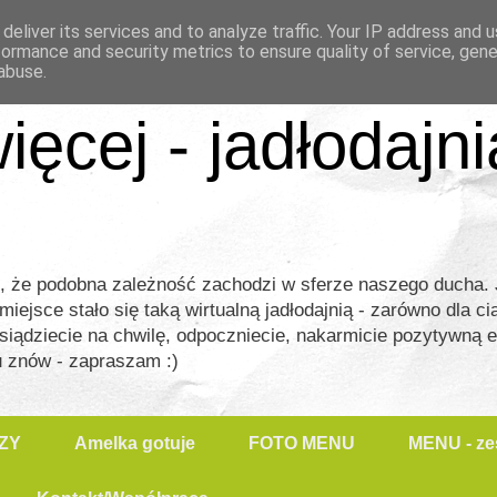
deliver its services and to analyze traffic. Your IP address and 
formance and security metrics to ensure quality of service, gen
abuse.
ięcej - jadłodajn
m, że podobna zależność zachodzi w sferze naszego ducha
jsce stało się taką wirtualną jadłodajnią - zarówno dla ciał
siądziecie na chwilę, odpoczniecie, nakarmicie pozytywną 
u znów - zapraszam :)
ZY
Amelka gotuje
FOTO MENU
MENU - zes