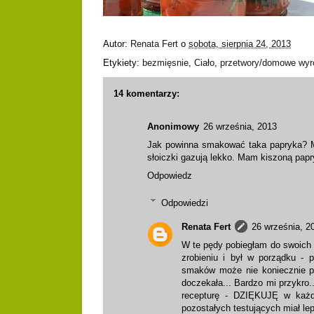
Autor:
Renata Fert
o
sobota, sierpnia 24, 2013
Etykiety:
bezmięsnie
,
Ciało
,
przetwory/domowe wyr
14 komentarzy:
Anonimowy
26 września, 2013
Jak powinna smakować taka papryka? M
słoiczki gazują lekko. Mam kiszoną papr
Odpowiedz
Odpowiedzi
Renata Fert
26 września, 2
W te pędy pobiegłam do swoich sł
zrobieniu i był w porządku -
smaków może nie koniecznie pr
doczekała... Bardzo mi przykro.
recepturę - DZIĘKUJĘ w każd
pozostałych testujących miał l