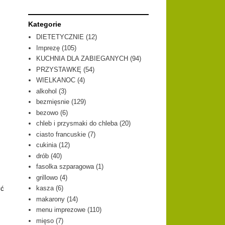
Kategorie
DIETETYCZNIE
(12)
Imprezę
(105)
KUCHNIA DLA ZABIEGANYCH
(94)
PRZYSTAWKĘ
(54)
WIELKANOC
(4)
alkohol
(3)
bezmięsnie
(129)
bezowo
(6)
chleb i przysmaki do chleba
(20)
ciasto francuskie
(7)
cukinia
(12)
drób
(40)
fasolka szparagowa
(1)
grillowo
(4)
kasza
(6)
yć
makarony
(14)
menu imprezowe
(110)
mięso
(7)