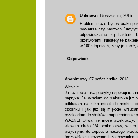
Unknown
16 września, 2015
Problem może być w braku pastr
powietrza czy naszych (umytych
odpowiedzialne są bakterie 
przetworami. Niestety te bakter
w 100 stopniach, żeby je zabić, 
Odpowiedz
Anonimowy
07 października, 2013
Witajcie
Ja też robię taką paprykę i spokojnie 
papryka. Ja wkładam do piekarnika już p
odkładam na kilka minut do miski i o
czosnku i jak już są miękkie wrzuca
przekładam do słoików i naprzemiennie p
WAŻNE! Oliwa nie może przekroczyć 10
wlewam około 1/4 słoika oliwy, w ten
przyczynić do zepsucia naszego przetwo
(oczywiście z rozwagą i zachowaniem n