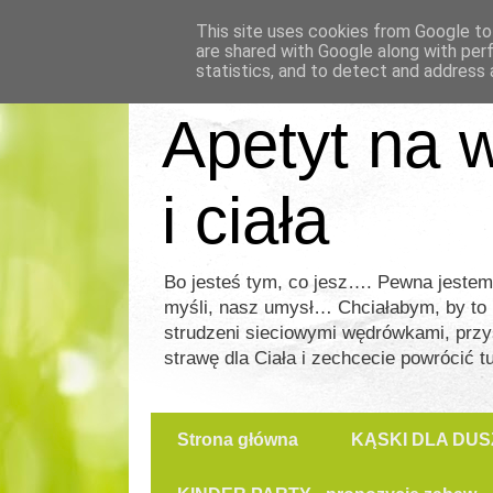
This site uses cookies from Google to 
are shared with Google along with per
statistics, and to detect and address 
Apetyt na w
i ciała
Bo jesteś tym, co jesz…. Pewna jeste
myśli, nasz umysł… Chciałabym, by to mie
strudzeni sieciowymi wędrówkami, przy
strawę dla Ciała i zechcecie powrócić t
Strona główna
KĄSKI DLA DUS