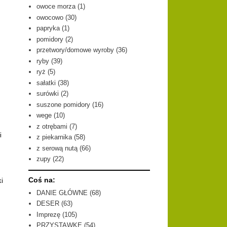
owoce morza
(1)
owocowo
(30)
papryka
(1)
pomidory
(2)
przetwory/domowe wyroby
(36)
ryby
(39)
ryż
(5)
sałatki
(38)
surówki
(2)
suszone pomidory
(16)
wege
(10)
z otrębami
(7)
i
z piekarnika
(58)
z serową nutą
(66)
zupy
(22)
Coś na:
i
DANIE GŁÓWNE
(68)
DESER
(63)
Imprezę
(105)
PRZYSTAWKĘ
(54)