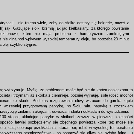
yzacji - nie trzeba wiele, żeby do słoika dostały się bakterie, nawet z
) rąk. Gazujące słoiki brzmią jak jad kiełbasiany, za którego powstanie
beztlenowe, które nie mają problemu z harmetycznie zamkniętymi
ie nie giną pod wpływem wysokiej temperatury oleju, bo potrzeba 20 minut
a olej szybko stygnie.
zimę wytrzymuje. Myślę, że problemem może być nie do końca dopieczona ta
ociętą i trzymam aż skórka z ciemnieje, później wyjmuję, solę (dość mocno)
bieram ze skórki. Podczas rozgrzewania oliwy wrzucam do garnka ząbki
m wcześniej przygotowaną paprykę, po 5-ciu min. paprykę z czosnkiem
rzesypuję ziołami, zakręcam, odwracam słoiki i odkładam do wystudzenia.
0 stopni, układając paprykę w słoikach zawsze w pierwszej kolejności
 sposób łatwiej pozbędziemy się zbędnego powietrza które też może się
ru, całą operację przekładania, staram się robić w wysokiej temperaturze
ajwyższego bezpieczeństwa - bo poparzyć się oliwą nie byłoby fajne ...)