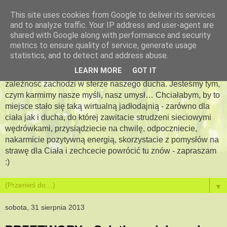
This site uses cookies from Google to deliver its services
and to analyze traffic. Your IP address and user-agent are
Apetyt na więcej -
shared with Google along with performance and security
metrics to ensure quality of service, generate usage
jadłodajnia dla duszy i ciała
statistics, and to detect and address abuse.
LEARN MORE
GOT IT
Bo jesteś tym, co jesz…. Pewna jestem, że podobna
zależność zachodzi w sferze naszego ducha. Jesteśmy tym,
czym karmimy nasze myśli, nasz umysł… Chciałabym, by to
miejsce stało się taką wirtualną jadłodajnią - zarówno dla
ciała jak i ducha, do której zawitacie strudzeni sieciowymi
wędrówkami, przysiądziecie na chwilę, odpoczniecie,
nakarmicie pozytywną energią, skorzystacie z pomysłów na
strawę dla Ciała i zechcecie powrócić tu znów - zapraszam
:)
▼
sobota, 31 sierpnia 2013