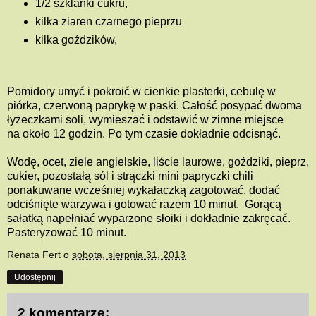
1/2 szklanki cukru,
kilka ziaren czarnego pieprzu
kilka goździków,
Pomidory umyć i
pokroić w cienkie plasterki, cebulę w
piórka, czerwoną paprykę w paski. Całość posypać dwoma
łyżeczkami soli, wymieszać i odstawić w zimne miejsce
na około 12 godzin. Po tym czasie dokładnie odcisnąć.
Wodę, ocet, ziele angielskie, liście laurowe, goździki, pieprz,
cukier, pozostałą sól i strączki mini papryczki chili
ponakuwane wcześniej wykałaczką zagotować, dodać
odciśnięte warzywa i gotować razem 10 minut. Gorącą
sałatką napełniać wyparzone słoiki i dokładnie zakręcać.
Pasteryzować 10 minut.
Renata Fert
o
sobota, sierpnia 31, 2013
Udostępnij
2 komentarze: