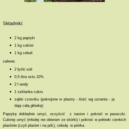
Składniki:
2 kg papryki
1 kg cukinii
1 kg cebuli
zalewa:
2 łyżki soli
0,5 litra octu 10%
2 l wody
1 szklanka cukru
ząbki czosnku (pokrojone w plastry - ilość wg uznania - ja
daję całą główkę)
Paprykę dokładnie umyć, oczyścić z nasion i pokroić w paseczki.
Cukinię umyć (młodej nie obieram ze skórki) i pokroić w połówki
cienkich
plastrów (czyli plaster i na pół;), c
ebulę w piórka.