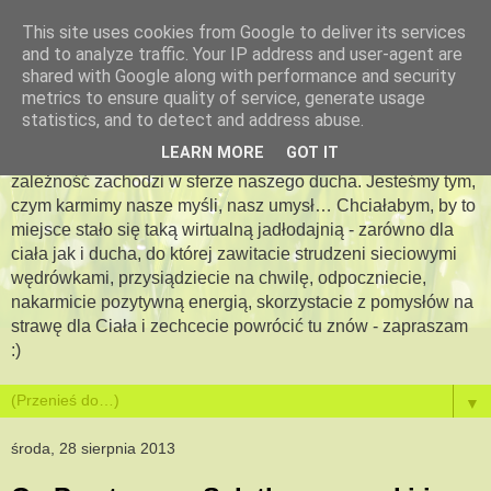
This site uses cookies from Google to deliver its services
and to analyze traffic. Your IP address and user-agent are
Apetyt na więcej -
shared with Google along with performance and security
metrics to ensure quality of service, generate usage
jadłodajnia dla duszy i ciała
statistics, and to detect and address abuse.
LEARN MORE
GOT IT
Bo jesteś tym, co jesz…. Pewna jestem, że podobna
zależność zachodzi w sferze naszego ducha. Jesteśmy tym,
czym karmimy nasze myśli, nasz umysł… Chciałabym, by to
miejsce stało się taką wirtualną jadłodajnią - zarówno dla
ciała jak i ducha, do której zawitacie strudzeni sieciowymi
wędrówkami, przysiądziecie na chwilę, odpoczniecie,
nakarmicie pozytywną energią, skorzystacie z pomysłów na
strawę dla Ciała i zechcecie powrócić tu znów - zapraszam
:)
▼
środa, 28 sierpnia 2013