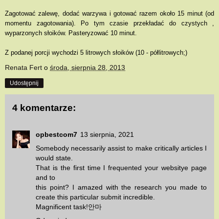
Zagotować zalewę, dodać warzywa i gotować razem około 15 minut (od
momentu zagotowania). Po tym czasie przekładać do czystych ,
wyparzonych słoików. Pasteryzować 10 minut.
Z podanej porcji wychodzi 5 litrowych słoików (10 - półlitrowych;)
Renata Fert
o
środa, sierpnia 28, 2013
Udostępnij
4 komentarze:
opbestcom7
13 sierpnia, 2021
Somebody necessarily assist to make critically articles I
would state.
That is the first time I frequented your websitye page
and to
this point? I amazed with the research you made to
create this particular submit incredible.
Magnificent task!
안마