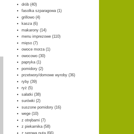
drób
(40)
fasolka szparagowa
(1)
grillowo
(4)
kasza
(6)
makarony
(14)
menu imprezowe
(110)
mięso
(7)
owoce morza
(1)
owocowo
(30)
papryka
(1)
pomidory
(2)
przetwory/domowe wyroby
(36)
ryby
(39)
ryż
(5)
sałatki
(38)
surówki
(2)
suszone pomidory
(16)
wege
(10)
z otrębami
(7)
z piekarnika
(58)
z serową nutą
(66)