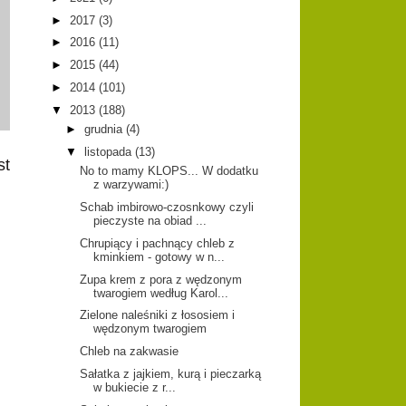
►
2017
(3)
►
2016
(11)
►
2015
(44)
►
2014
(101)
▼
2013
(188)
►
grudnia
(4)
▼
listopada
(13)
st
No to mamy KLOPS... W dodatku
z warzywami:)
Schab imbirowo-czosnkowy czyli
pieczyste na obiad ...
Chrupiący i pachnący chleb z
kminkiem - gotowy w n...
Zupa krem z pora z wędzonym
twarogiem według Karol...
Zielone naleśniki z łososiem i
wędzonym twarogiem
Chleb na zakwasie
Sałatka z jajkiem, kurą i pieczarką
w bukiecie z r...