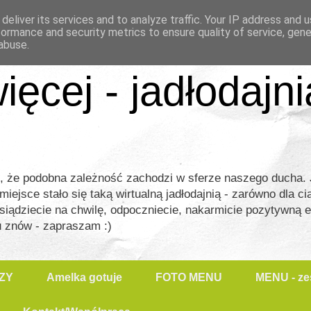
deliver its services and to analyze traffic. Your IP address and 
formance and security metrics to ensure quality of service, gen
abuse.
ięcej - jadłodajn
m, że podobna zależność zachodzi w sferze naszego ducha
jsce stało się taką wirtualną jadłodajnią - zarówno dla ciał
siądziecie na chwilę, odpoczniecie, nakarmicie pozytywną 
u znów - zapraszam :)
ZY
Amelka gotuje
FOTO MENU
MENU - zes