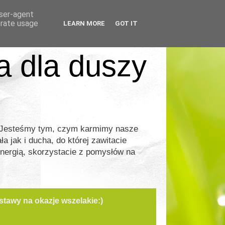
user-agent
erate usage
LEARN MORE
GOT IT
ia dla duszy
. Jesteśmy tym, czym karmimy nasze
a jak i ducha, do której zawitacie
energią, skorzystacie z pomysłów na
tawy na okazje wszelakie:)