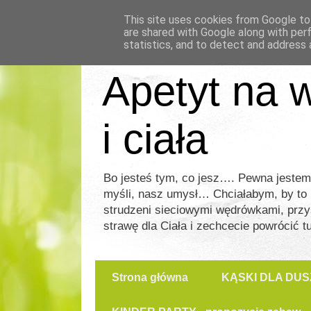
This site uses cookies from Google to 
are shared with Google along with per
statistics, and to detect and address 
Apetyt na w
i ciała
Bo jesteś tym, co jesz…. Pewna jeste
myśli, nasz umysł… Chciałabym, by to mie
strudzeni sieciowymi wędrówkami, przy
strawę dla Ciała i zechcecie powrócić t
Strona główna
KĄSKI DLA DUS