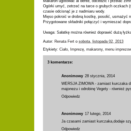
Makaron ugotować al dente, odcedzić i przelać zim
Ogórki umyć, zetrzeć na tarce o grubych oczkach (śc
czasie odcisnąć je z nadmiaru wody.
Mięso pokroić w drobną kostkę, posolić, usmażyć n
Przygotowane składniki połączyć i wymieszać dopr
Uwaga: Sałatkę można również doprawić dużą łyżką
Autor:
Renata Fert
o
sobota, listopada 02, 2013
Etykiety:
Ciało
,
Imprezę
,
makarony
,
menu imprezo
3 komentarze:
Anonimowy
28 stycznia, 2014
WERSJA ZIMOWA - zamiast kurczaka daję 
majonezu i odrobinę Vegety - również py
Odpowiedz
Anonimowy
17 lutego, 2014
Ja czasami zamiast kurczaka,dodaje szy
Odpowiedz