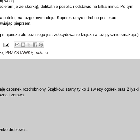
ną wodą.
ieram je ze skórką), delikatnie posolić i odstawić na kilka minut. Po tym
a patelni, na rozgrzanym oleju. Koperek umyć i drobno posiekać.
awiając pieprzem.
 majonezu ale bez niego jest zdecydowanie lżejsza a też pysznie smakuje:)
we
,
PRZYSTAWKĘ
,
sałatki
czosnek rozdrobniony 5ząbków, starty tylko 1 świeży ogórek oraz 2 łyżki
szna i zdrowa
nke drobiowa....