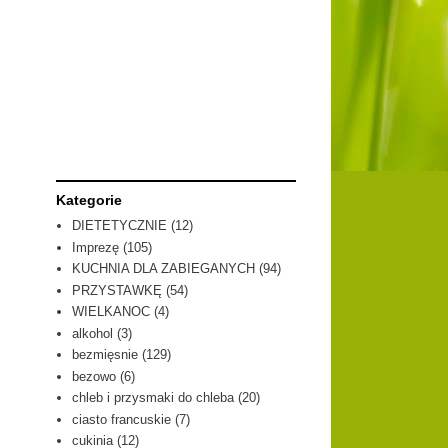
Kategorie
DIETETYCZNIE
(12)
Imprezę
(105)
KUCHNIA DLA ZABIEGANYCH
(94)
PRZYSTAWKĘ
(54)
WIELKANOC
(4)
alkohol
(3)
bezmięsnie
(129)
bezowo
(6)
chleb i przysmaki do chleba
(20)
ciasto francuskie
(7)
cukinia
(12)