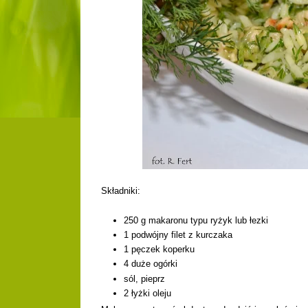
Składniki:
250 g makaronu typu ryżyk lub łezki
1 podwójny filet z kurczaka
1 pęczek koperku
4 duże ogórki
sól, pieprz
2 łyżki oleju