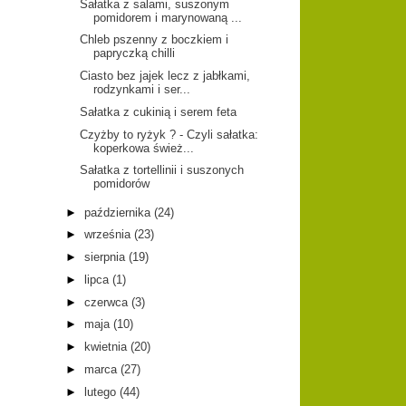
Sałatka z salami, suszonym
pomidorem i marynowaną ...
Chleb pszenny z boczkiem i
papryczką chilli
Ciasto bez jajek lecz z jabłkami,
rodzynkami i ser...
Sałatka z cukinią i serem feta
Czyżby to ryżyk ? - Czyli sałatka:
koperkowa śwież...
Sałatka z tortellinii i suszonych
pomidorów
►
października
(24)
►
września
(23)
►
sierpnia
(19)
►
lipca
(1)
►
czerwca
(3)
►
maja
(10)
►
kwietnia
(20)
►
marca
(27)
►
lutego
(44)