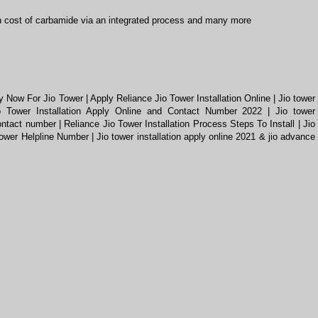
n cost of carbamide via an integrated process
and many more
ply Now For Jio Tower
|
Apply Reliance Jio Tower Installation Online | Jio tower
o Tower Installation Apply Online and Contact Number 2022
|
Jio tower
ontact number
|
Reliance Jio Tower Installation Process Steps To Install
|
Jio
Tower Helpline Number
|
Jio tower installation apply online 2021 & jio advance