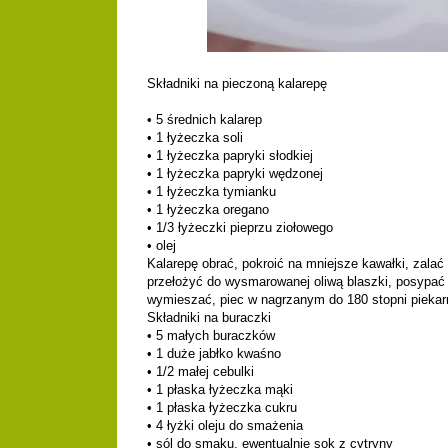
Składniki na pieczoną kalarepę
• 5 średnich kalarep
• 1 łyżeczka soli
• 1 łyżeczka papryki słodkiej
• 1 łyżeczka papryki wędzonej
• 1 łyżeczka tymianku
• 1 łyżeczka oregano
• 1/3 łyżeczki pieprzu ziołowego
• olej
Kalarepę obrać, pokroić na mniejsze kawałki, zalac
przełożyć do wysmarowanej oliwą blaszki, posypać
wymieszać, piec w nagrzanym do 180 stopni piekar
Składniki na buraczki
• 5 małych buraczków
• 1 duże jabłko kwaśno
• 1/2 małej cebulki
• 1 płaska łyżeczka mąki
• 1 płaska łyżeczka cukru
• 4 łyżki oleju do smażenia
• sól do smaku, ewentualnie sok z cytryny