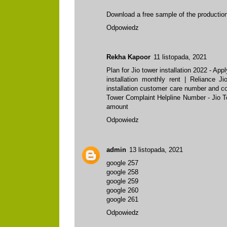
Download a free sample of the
productio
Odpowiedz
Rekha Kapoor
11 listopada, 2021
Plan for Jio tower installation 2022 - Ap
installation monthly rent
|
Reliance Ji
installation customer care number and c
Tower Complaint Helpline Number - Jio 
amount
Odpowiedz
admin
13 listopada, 2021
google 257
google 258
google 259
google 260
google 261
Odpowiedz