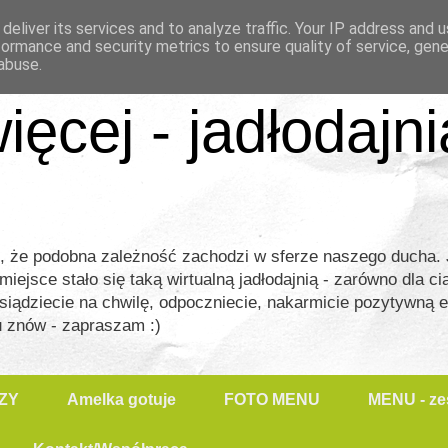
deliver its services and to analyze traffic. Your IP address and 
formance and security metrics to ensure quality of service, gen
abuse.
ięcej - jadłodajn
m, że podobna zależność zachodzi w sferze naszego ducha
jsce stało się taką wirtualną jadłodajnią - zarówno dla ciał
siądziecie na chwilę, odpoczniecie, nakarmicie pozytywną 
u znów - zapraszam :)
ZY
Amelka gotuje
FOTO MENU
MENU - zes