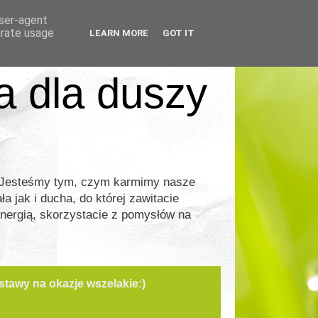
user-agent
erate usage
LEARN MORE
GOT IT
ia dla duszy
. Jesteśmy tym, czym karmimy nasze
a jak i ducha, do której zawitacie
energią, skorzystacie z pomysłów na
tawy na okazje wszelakie:)