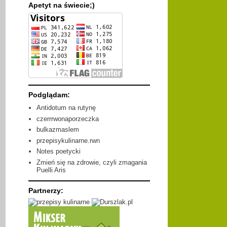
Apetyt na świecie;)
Podglądam:
Antidotum na rutynę
czerrrwonaporzeczka
bulkazmaslem
przepisykulinarne.rwn
Notes poetycki
Zmień się na zdrowie, czyli zmagania
Puelli Aris
Partnerzy: