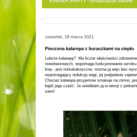
KINDER PARTY - propozycje zabaw
czwartek, 18 marca 2021
Pieczona kalarepa z buraczkami na ciepło
Lubicie kalarepę? Ma liczne właściwości zdrowotn
nowotworowych, wspomaga funkcjonowanie wzroku o
linię - jest niskokaloryczne, można ją więc bez wy
wspomagający redukcję wagi, jej podjadanie zapewn
Chociaż kalarepa przyjemnie smakuje na zimno, jes
bądź jego część. Ja uwielbiam ją w wersji z piekar
sami!