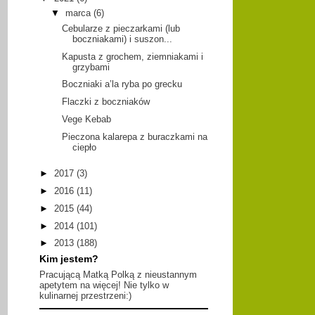
▼
marca
(6)
Cebularze z pieczarkami (lub
boczniakami) i suszon...
Kapusta z grochem, ziemniakami i
grzybami
Boczniaki a’la ryba po grecku
Flaczki z boczniaków
Vege Kebab
Pieczona kalarepa z buraczkami na
ciepło
►
2017
(3)
►
2016
(11)
►
2015
(44)
►
2014
(101)
►
2013
(188)
Kim jestem?
Pracującą Matką Polką z nieustannym
apetytem na więcej! Nie tylko w
kulinarnej przestrzeni:)