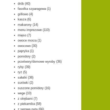
drób
(40)
fasolka szparagowa
(1)
grillowo
(4)
kasza
(6)
makarony
(14)
menu imprezowe
(110)
mięso
(7)
owoce morza
(1)
owocowo
(30)
papryka
(1)
pomidory
(2)
przetwory/domowe wyroby
(36)
ryby
(39)
ryż
(5)
sałatki
(38)
surówki
(2)
suszone pomidory
(16)
wege
(10)
z otrębami
(7)
z piekarnika
(58)
z serową nutą
(66)