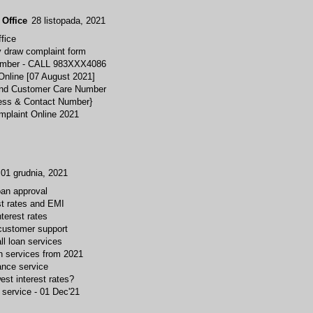
Office
28 listopada, 2021
fice
y draw complaint form
umber - CALL 983XXX4086
nline [07 August 2021]
nd Customer Care Number
ess & Contact Number}
plaint Online 2021
01 grudnia, 2021
oan approval
st rates and EMI
nterest rates
 customer support
l loan services
n services from 2021
ance service
est interest rates?
 service - 01 Dec'21