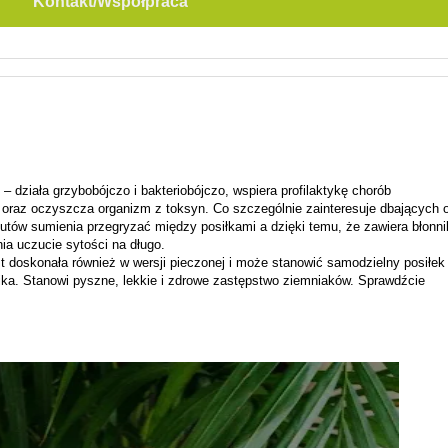
Kontakt/Współpraca
e –
działa grzybobójczo i bakteriobójczo,
wspiera profilaktykę chorób
raz oczyszcza organizm z toksyn. Co szczególnie zainteresuje dbających 
rzutów sumienia przegryzać między posiłkami a dzięki temu, że zawiera błonni
ia uczucie sytości na długo.
t doskonała również w wersji pieczonej i może stanowić samodzielny posiłek
nika. Stanowi pyszne, lekkie i zdrowe zastępstwo ziemniaków. Sprawdźcie