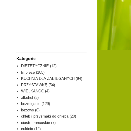
Kategorie
DIETETYCZNIE
(12)
Imprezę
(105)
KUCHNIA DLA ZABIEGANYCH
(94)
PRZYSTAWKĘ
(54)
WIELKANOC
(4)
alkohol
(3)
bezmięsnie
(129)
bezowo
(6)
chleb i przysmaki do chleba
(20)
ciasto francuskie
(7)
cukinia
(12)