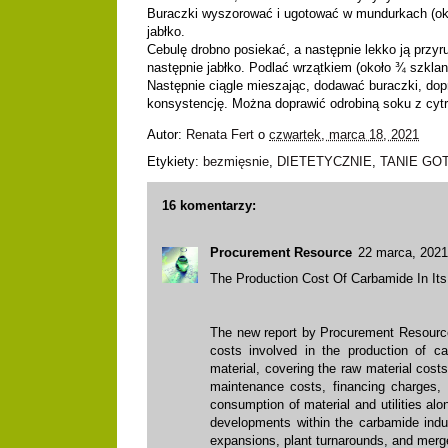
Buraczki wyszorować i ugotować w mundurkach (okoł
jabłko.
Cebulę drobno posiekać, a następnie lekko ją przyr
następnie jabłko. Podlać wrzątkiem (około ¾ szklan
Następnie ciągle mieszając, dodawać buraczki, dop
konsystencję. Można doprawić odrobiną soku z cyt
Autor:
Renata Fert
o
czwartek, marca 18, 2021
Etykiety:
bezmięsnie
,
DIETETYCZNIE
,
TANIE GO
16 komentarzy:
Procurement Resource
22 marca, 2021
The Production Cost Of Carbamide In It
The new report by Procurement Resource,
costs involved in the
production of c
material, covering the raw material cost
maintenance costs, financing charges, 
consumption of material and utilities al
developments within the carbamide indus
expansions, plant turnarounds, and merge