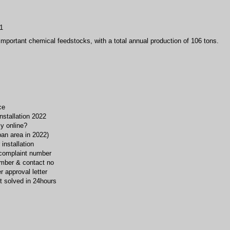
1
mportant chemical feedstocks, with a total annual production of 106 tons.
ce
installation 2022
ly online?
ban area in 2022)
installation
s complaint number
number & contact no
r approval letter
t solved in 24hours