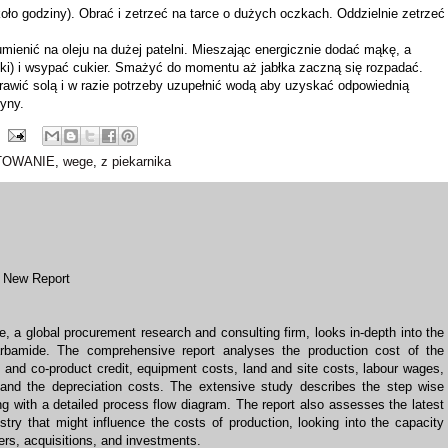
o godziny). Obrać i zetrzeć na tarce o dużych oczkach. Oddzielnie zetrzeć
umienić na oleju na dużej patelni. Mieszając energicznie dodać mąkę, a
ki) i wsypać cukier. Smażyć do momentu aż jabłka zaczną się rozpadać.
rawić solą i w razie potrzeby uzupełnić wodą aby uzyskać odpowiednią
ryny.
TOWANIE
,
wege
,
z piekarnika
s New Report
 a global procurement research and consulting firm, looks in-depth into the
arbamide
. The comprehensive report analyses the production cost of the
s and co-product credit, equipment costs, land and site costs, labour wages,
and the depreciation costs. The extensive study describes the step wise
ong with a detailed process flow diagram. The report also assesses the latest
try that might influence the costs of production, looking into the capacity
rs, acquisitions, and investments.