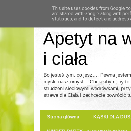
This site uses cookies from Google to 
are shared with Google along with per
statistics, and to detect and address 
Apetyt na w
i ciała
Bo jesteś tym, co jesz…. Pewna jeste
myśli, nasz umysł… Chciałabym, by to mie
strudzeni sieciowymi wędrówkami, przy
strawę dla Ciała i zechcecie powrócić t
Strona główna
KĄSKI DLA DUS