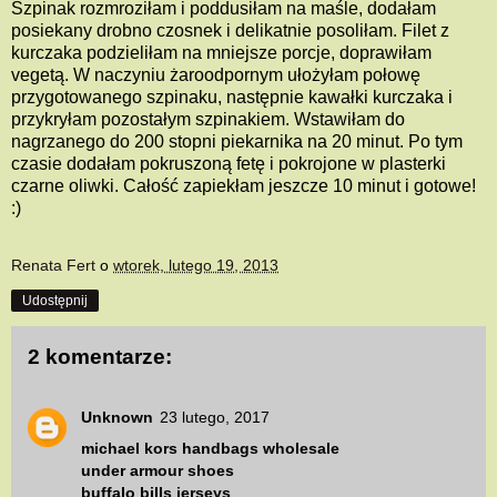
Szpinak rozmroziłam i poddusiłam na maśle, dodałam
posiekany drobno czosnek i delikatnie posoliłam. Filet z
kurczaka podzieliłam na mniejsze porcje, doprawiłam
vegetą. W naczyniu żaroodpornym ułożyłam połowę
przygotowanego szpinaku, następnie kawałki kurczaka i
przykryłam pozostałym szpinakiem. Wstawiłam do
nagrzanego do 200 stopni piekarnika na 20 minut. Po tym
czasie dodałam pokruszoną fetę i pokrojone w plasterki
czarne oliwki. Całość zapiekłam jeszcze 10 minut i gotowe!
:)
Renata Fert
o
wtorek, lutego 19, 2013
Udostępnij
2 komentarze:
Unknown
23 lutego, 2017
michael kors handbags wholesale
under armour shoes
buffalo bills jerseys