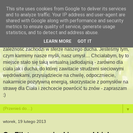
This site uses cookies from Google to deliver its services
and to analyze traffic. Your IP address and user-agent are
Apetyt na więcej -
shared with Google along with performance and security
metrics to ensure quality of service, generate usage
jadłodajnia dla duszy i ciała
statistics, and to detect and address abuse.
LEARN MORE
GOT IT
Bo jesteś tym, co jesz…. Pewna jestem, że podobna
zależność zachodzi w sferze naszego ducha. Jesteśmy tym,
czym karmimy nasze myśli, nasz umysł… Chciałabym, by to
miejsce stało się taką wirtualną jadłodajnią - zarówno dla
ciała jak i ducha, do której zawitacie strudzeni sieciowymi
wędrówkami, przysiądziecie na chwilę, odpoczniecie,
nakarmicie pozytywną energią, skorzystacie z pomysłów na
strawę dla Ciała i zechcecie powrócić tu znów - zapraszam
:)
▼
wtorek, 19 lutego 2013