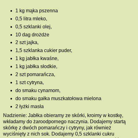
1 kg mąka pszenna
0,5 litra mleko,
0,5 szklanki olej,
10 dag drożdże
2 szt jajka,
1,5 szklanka cukier puder,
1 kg jabłka kwaśne,
1 kg jabłka słodkie,
2 szt pomarańcza,
1 szt cytryna,
do smaku cynamom,
do smaku gałka muszkatołowa mielona
2 łyżki masła
Nadzienie: Jabłka obieramy ze skórki, kroimy w kostkę,
wkładamy do żaroodpornego naczynia. Dodajemy startą
skórkę z dwóch pomarańczy i cytryny, jak również
wyciśnięty z nich sok. Dodajemy 0,5 szklanki cukru