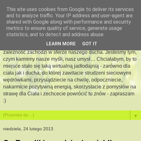
This site uses cookies from Google to deliver its services
and to analyze traffic. Your IP address and user-agent are
Apetyt na więcej -
shared with Google along with performance and security
metrics to ensure quality of service, generate usage
jadłodajnia dla duszy i ciała
statistics, and to detect and address abuse.
LEARN MORE
GOT IT
Bo jesteś tym, co jesz…. Pewna jestem, że podobna
zależność zachodzi w sferze naszego ducha. Jesteśmy tym,
czym karmimy nasze myśli, nasz umysł… Chciałabym, by to
miejsce stało się taką wirtualną jadłodajnią - zarówno dla
ciała jak i ducha, do której zawitacie strudzeni sieciowymi
wędrówkami, przysiądziecie na chwilę, odpoczniecie,
nakarmicie pozytywną energią, skorzystacie z pomysłów na
strawę dla Ciała i zechcecie powrócić tu znów - zapraszam
:)
▼
niedziela, 24 lutego 2013