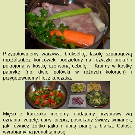
Przygotowujemy warzywa: brukselkę, fasolę szparagową
(np.żółtą)bez końcówek, podzielony na różyczki brokuł i
pokrojoną w kostkę czerwoną cebulę. Kroimy w kostkę
paprykę (np. dwie połówki w różnych kolorach) i
przygotowujemy filet z kurczaka.
Mięso z kurczaka mielemy, dodajemy przyprawy wg
uznania: vegetę, curry, pieprz, posiekany świeży tymianek,
jak również żółtko jajka i ubitą pianę z białka. Całość
wyrabiamy na jednolitą masę.