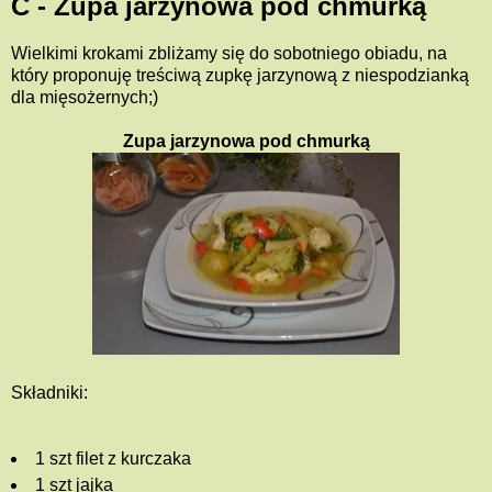
C - Zupa jarzynowa pod chmurką
Wielkimi krokami zbliżamy się do sobotniego obiadu, na
który proponuję treściwą zupkę jarzynową z niespodzianką
dla mięsożernych;)
Zupa jarzynowa pod chmurką
Składniki:
1 szt filet z kurczaka
1 szt jajka