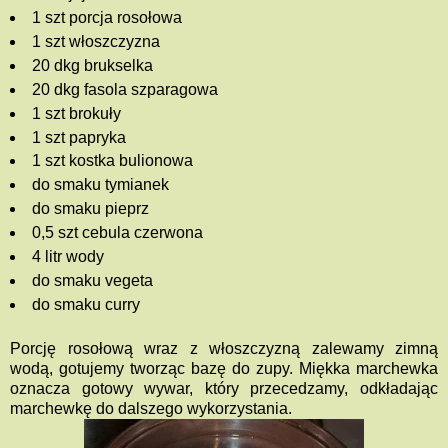
1 szt porcja rosołowa
1 szt włoszczyzna
20 dkg brukselka
20 dkg fasola szparagowa
1 szt brokuły
1 szt papryka
1 szt kostka bulionowa
do smaku tymianek
do smaku pieprz
0,5 szt cebula czerwona
4 litr wody
do smaku vegeta
do smaku curry
Porcję rosołową wraz z włoszczyzną zalewamy zimną
wodą, gotujemy tworząc bazę do zupy. Miękka marchewka
oznacza gotowy wywar, który przecedzamy, odkładając
marchewkę do dalszego wykorzystania.