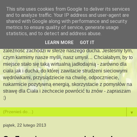
This site uses cookies from Google to deliver its services
and to analyze traffic. Your IP address and user-agent are
Apetyt na więcej -
shared with Google along with performance and security
metrics to ensure quality of service, generate usage
jadłodajnia dla duszy i ciała
statistics, and to detect and address abuse.
LEARN MORE
GOT IT
Bo jesteś tym, co jesz…. Pewna jestem, że podobna
zależność zachodzi w sferze naszego ducha. Jesteśmy tym,
czym karmimy nasze myśli, nasz umysł… Chciałabym, by to
miejsce stało się taką wirtualną jadłodajnią - zarówno dla
ciała jak i ducha, do której zawitacie strudzeni sieciowymi
wędrówkami, przysiądziecie na chwilę, odpoczniecie,
nakarmicie pozytywną energią, skorzystacie z pomysłów na
strawę dla Ciała i zechcecie powrócić tu znów - zapraszam
:)
▼
piątek, 22 lutego 2013