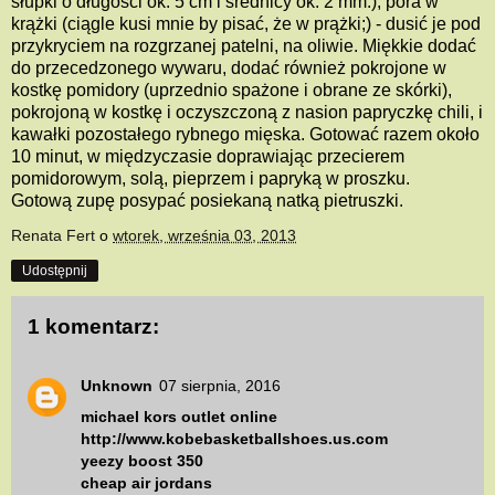
słupki o długości ok. 5 cm i średnicy ok. 2 mm:), pora w
krążki (ciągle kusi mnie by pisać, że w prążki;) - dusić je pod
przykryciem na rozgrzanej patelni, na oliwie. Miękkie dodać
do przecedzonego wywaru, dodać również pokrojone w
kostkę pomidory (uprzednio spażone i obrane ze skórki),
pokrojoną w kostkę i oczyszczoną z nasion papryczkę chili, i
kawałki pozostałego rybnego mięska. Gotować razem około
10 minut, w międzyczasie doprawiając przecierem
pomidorowym, solą, pieprzem i papryką w proszku.
Gotową zupę posypać posiekaną natką pietruszki.
Renata Fert
o
wtorek, września 03, 2013
Udostępnij
1 komentarz:
Unknown
07 sierpnia, 2016
michael kors outlet online
http://www.kobebasketballshoes.us.com
yeezy boost 350
cheap air jordans