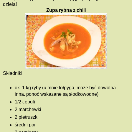
dzieła!
Zupa rybna z chili
Składniki:
ok. 1 kg ryby (u mnie tołpyga, może być dowolna
inna, ponoć wskazane są słodkowodne)
1/2 cebuli
2 marchewki
2 pietruszki
średni por