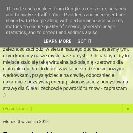
This site uses cookies from Google to deliver its services
and to analyze traffic. Your IP address and user-agent are
Apetyt na więcej -
shared with Google along with performance and security
metrics to ensure quality of service, generate usage
jadłodajnia dla duszy i ciała
statistics, and to detect and address abuse.
LEARN MORE
GOT IT
Bo jesteś tym, co jesz…. Pewna jestem, że podobna
zależność zachodzi w sferze naszego ducha. Jesteśmy tym,
czym karmimy nasze myśli, nasz umysł… Chciałabym, by to
miejsce stało się taką wirtualną jadłodajnią - zarówno dla
ciała jak i ducha, do której zawitacie strudzeni sieciowymi
wędrówkami, przysiądziecie na chwilę, odpoczniecie,
nakarmicie pozytywną energią, skorzystacie z pomysłów na
strawę dla Ciała i zechcecie powrócić tu znów - zapraszam
:)
▼
wtorek, 3 września 2013