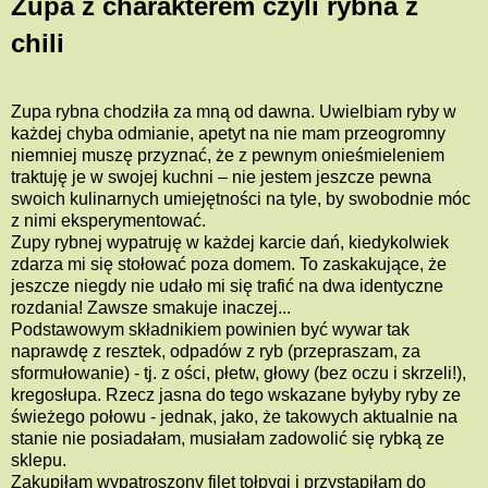
Zupa z charakterem czyli rybna z
chili
Zupa rybna chodziła za mną od dawna. Uwielbiam ryby w
każdej chyba odmianie, apetyt na nie mam przeogromny
niemniej muszę przyznać, że z pewnym onieśmieleniem
traktuję je w swojej kuchni – nie jestem jeszcze pewna
swoich kulinarnych umiejętności na tyle, by swobodnie móc
z nimi eksperymentować.
Zupy rybnej wypatruję w każdej karcie dań, kiedykolwiek
zdarza mi się stołować poza domem. To zaskakujące, że
jeszcze niegdy nie udało mi się trafić na dwa identyczne
rozdania! Zawsze smakuje inaczej...
Podstawowym składnikiem powinien być wywar tak
naprawdę z resztek, odpadów z ryb (przepraszam, za
sformułowanie) - tj. z ości, płetw, głowy (bez oczu i skrzeli!),
kregosłupa. Rzecz jasna do tego wskazane byłyby ryby ze
świeżego połowu - jednak, jako, że takowych aktualnie na
stanie nie posiadałam, musiałam zadowolić się rybką ze
sklepu.
Zakupiłam wypatroszony filet tołpygi i przystąpiłam do