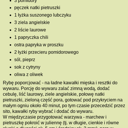
3 pomidory
pęczek natki pietruszki
1 łyżka suszonego lubczyku
3 ziela angielskie
2 liście laurowe
1 papryczka chili
ostra papryka w proszku
2 łyżki przecieru pomidorowego
sól, pieprz
sok z cytryny
oliwa z oliwek
Rybę poporcjować - na ładne kawałki mięska i resztki do
wywaru. Porcję do wywaru zalać zimną wodą, dodać
cebulę, liść laurowy, ziele angielskie, połowę natki
pietruszki, zieloną część pora, gotować pod przykryciem na
małym ogniu około 40 minut, po tym czasie przecedzić przez
sito, kawałki ryby wybrać i dodać do wywaru.
W międzyczasie przygotować warzywa - marchew i
pietruszkę pokroić w juliennę (tj. w długie, cienkie i równe